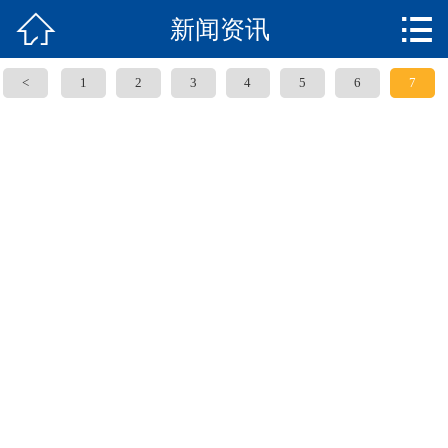


新闻资讯
网站首页

产品展示
<
1
2
3
4
5
6
7
新闻资讯
关于我们
实景展示
荣誉资质
发货实景
联系我们