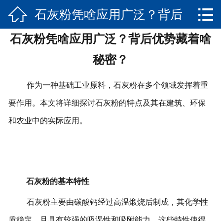


石灰粉凭啥应用广泛？背后
网站首页

石灰粉凭啥应用广泛？背后优势藏着啥
产品展示
优势藏着啥秘密？
秘密？
新闻资讯
作为一种基础工业原料，石灰粉在多个领域发挥着重
关于我们
要作用。本文将详细探讨石灰粉的特点及其在建筑、环保
实景展示
和农业中的实际应用。
荣誉资质
发货实景
石灰粉的基本特性
联系我们
石灰粉主要由碳酸钙经过高温煅烧后制成，其化学性
质稳定，且具有较强的吸湿性和吸附能力。这些特性使得